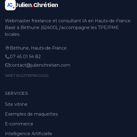
Julien
.
Chrétien
JC
Webmaster freelance et consultant IA en Hauts-de-France.
Basé à Béthune (62400), j'accompagne les TPE/PME
locales.
Béthune, Hauts-de-France
07 45 01 54 82
contact@julienchretien.com
SIRET 50227357600020
SERVICES
Site vitrine
Exemples de maquettes
E-commerce
Intelligence Artificielle