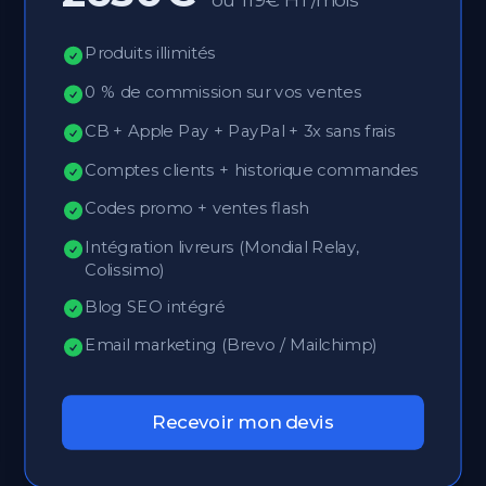
ou 119€ HT/mois
Produits illimités
0 % de commission sur vos ventes
CB + Apple Pay + PayPal + 3x sans frais
Comptes clients + historique commandes
Codes promo + ventes flash
Intégration livreurs (Mondial Relay,
Colissimo)
Blog SEO intégré
Email marketing (Brevo / Mailchimp)
Recevoir mon devis