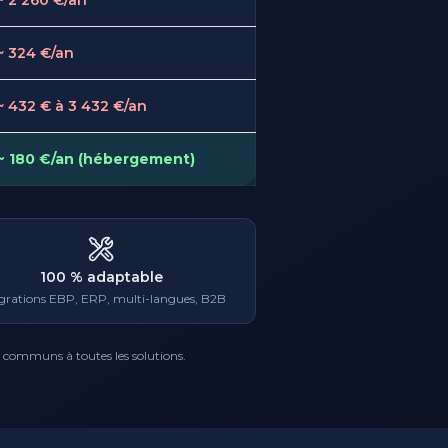
~ 2 260 €/an
~ 324 €/an
~ 432 € à 3 432 €/an
~ 180 €/an (hébergement)
100 % adaptable
égrations EBP, ERP, multi-langues, B2B
s) communs à toutes les solutions.