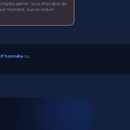
mptes admin. Vous êtes libre de
tout moment. Aucun lock-in
tif honnête
ou