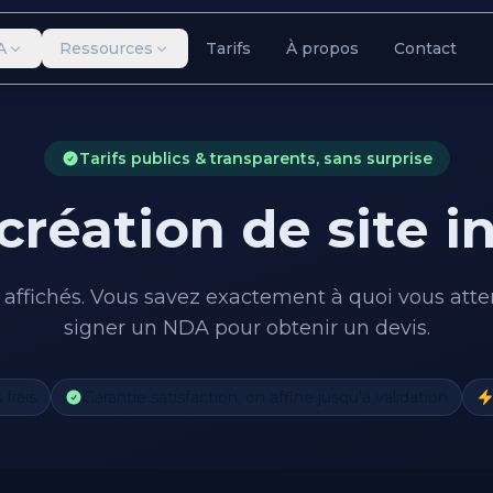
A
Ressources
Tarifs
À propos
Contact
Tarifs publics & transparents, sans surprise
 création de site i
et affichés. Vous savez exactement à quoi vous atte
signer un NDA pour obtenir un devis.
frais
Garantie satisfaction, on affine jusqu'à validation