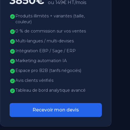
3850€
ou 149€ HT/mois
Produits illimités + variantes (taille,
couleur)
0 % de commission sur vos ventes
Multi-langues / multi-devises
Intégration EBP / Sage / ERP
Marketing automation IA
Espace pro B2B (tarifs négociés)
Avis clients vérifiés
Tableau de bord analytique avancé
Recevoir mon devis