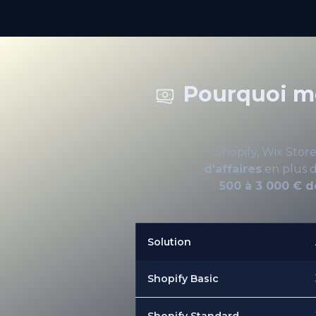
Pourquoi me
Shopify, Wix Stor
d'affaires
en plus 
500 à 3 000 € 
Solution
Shopify Basic