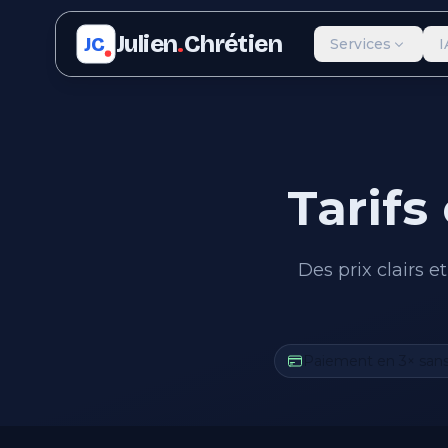
Julien
.
Chrétien
JC
Services
I
Tarifs
Des prix clairs 
Paiement en 3× sans 