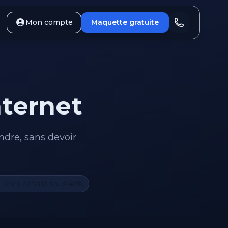
Mon compte
Maquette gratuite
nternet
ndre, sans devoir
Devis détaillé sous 48h