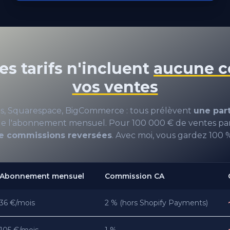
s tarifs n'incluent
aucune c
vos ventes
es, Squarespace, BigCommerce : tous prélèvent
une part
de l'abonnement mensuel. Pour 100 000 € de ventes par
de commissions reversées
. Avec moi, vous gardez 100 
Abonnement mensuel
Commission CA
36 €/mois
2 % (hors Shopify Payments)