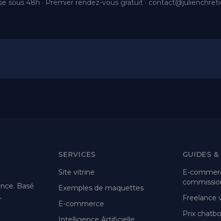
e sous 48h · Premier rendez-vous gratuit ·
contact@julienchret
SERVICES
GUIDES &
Site vitrine
E-commerc
commission
ance. Basé
Exemples de maquettes
.
Freelance
E-commerce
Prix chatbot
Intelligence Artificielle