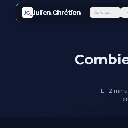
Julien
.
Chrétien
JC
Services
I
Combie
En 2 minut
en