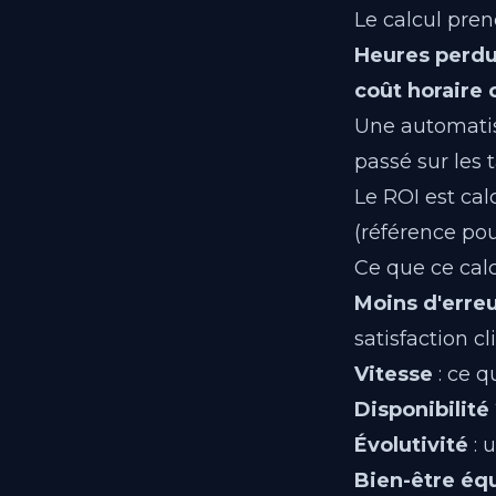
Le calcul pre
Heures perdu
coût horaire
Une automatis
passé sur les 
Le ROI est cal
(référence po
Ce que ce calc
Moins d'erre
satisfaction cl
Vitesse
: ce q
Disponibilité
Évolutivité
: 
Bien-être éq