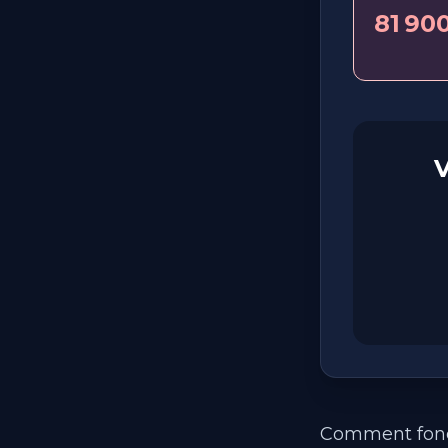
81 90
V
Comment fonct