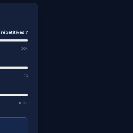
répétitives ?
50h
20
100€