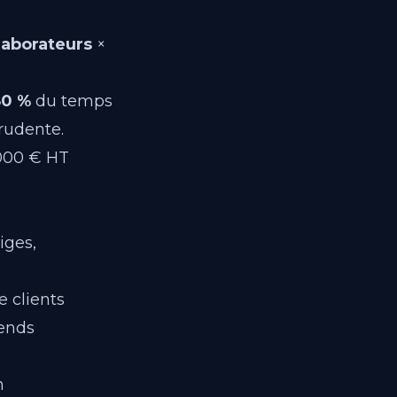
laborateurs
×
80 %
du temps
rudente.
 000 € HT
iges,
e clients
-ends
n