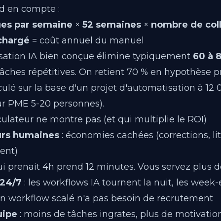
nd en compte :
es par semaine
×
52 semaines
×
nombre de col
 chargé
= coût annuel du manuel
ation IA bien conçue élimine typiquement
60 à 
tâches répétitives. On retient 70 % en hypothèse p
culé sur la base d'un projet d'automatisation à 12
ur PME 5-20 personnes).
ulateur ne montre pas (et qui multiplie le ROI)
urs humaines
: économies cachées (corrections, lit
ient)
ui prenait 4h prend 12 minutes. Vous servez plus d
 24/7
: les workflows IA tournent la nuit, les week
un workflow scalé n'a pas besoin de recrutement
uipe
: moins de tâches ingrates, plus de motivatio