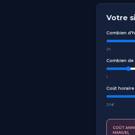
Votre s
Combien d'he
2h
Combien de c
1
Coût horaire
20€
COÛT ANN
MANUEL