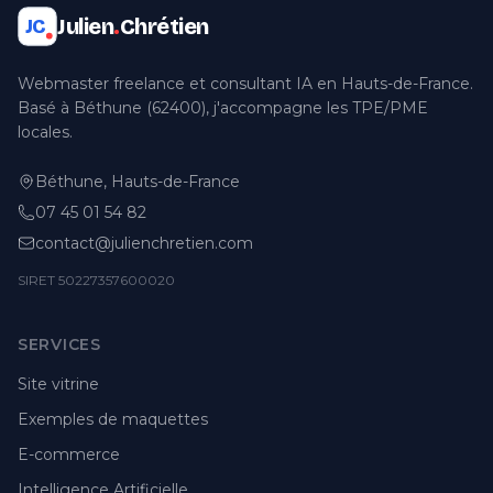
Julien
.
Chrétien
JC
Webmaster freelance et consultant IA en Hauts-de-France.
Basé à Béthune (62400), j'accompagne les TPE/PME
locales.
Béthune, Hauts-de-France
07 45 01 54 82
contact@julienchretien.com
SIRET 50227357600020
SERVICES
Site vitrine
Exemples de maquettes
E-commerce
Intelligence Artificielle