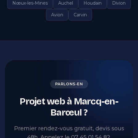
Nœux-les-Mines
Auchel
Houdain
Divion
Avion
Carvin
PARLONS-EN
Projet web à Marcq-en-
Barœul ?
Premier rendez-vous gratuit, devis sous
48h. Appelez le 07 45 01 54 82.