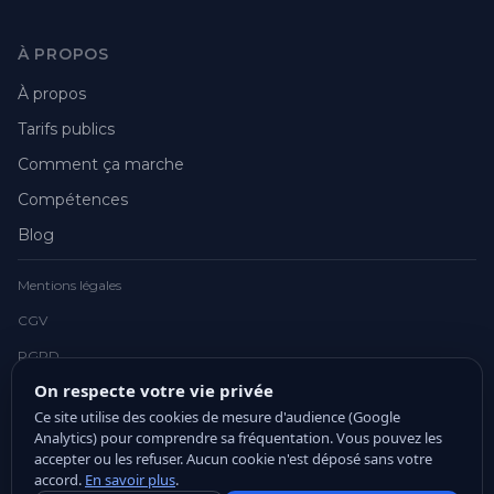
À PROPOS
À propos
Tarifs publics
Comment ça marche
Compétences
Blog
Mentions légales
CGV
RGPD
On respecte votre vie privée
Ce site utilise des cookies de mesure d'audience (Google
Analytics) pour comprendre sa fréquentation. Vous pouvez les
accepter ou les refuser. Aucun cookie n'est déposé sans votre
© 2026 Julien Chrétien. Tous droits réservés.
accord.
En savoir plus
.
Webmaster freelance, Béthune, Arras, Lille, Lens