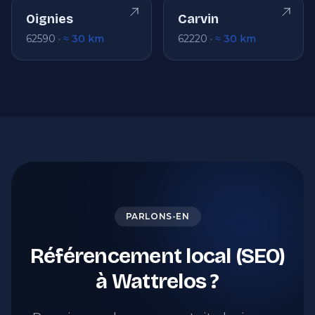
Oignies
Carvin
62590 ·
≈ 30 km
62220 ·
≈ 30 km
PARLONS-EN
Référencement local (SEO)
à Wattrelos ?