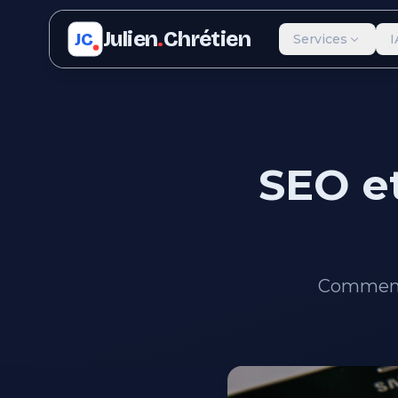
Julien
.
Chrétien
JC
Services
I
SEO et
Comment l