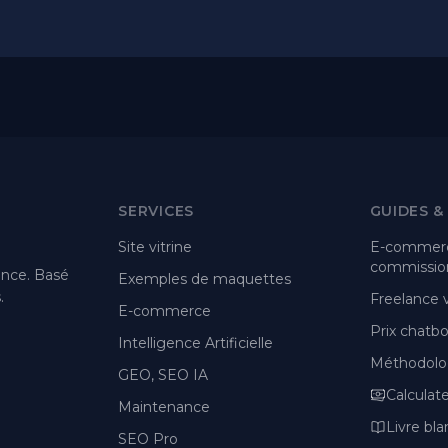
SERVICES
GUIDES &
Site vitrine
E-commerc
commission
ance. Basé
Exemples de maquettes
.
Freelance
E-commerce
Prix chatbot
Intelligence Artificielle
Méthodolo
GEO, SEO IA
Calculat
Maintenance
Livre bla
SEO Pro