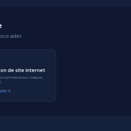
e
us aider.
on de site internet
& e-commerce sur-mesure,
€
rir