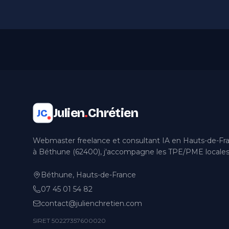
Julien
.
Chrétien
JC
Webmaster freelance et consultant IA en Hauts-de-Fr
à Béthune (62400), j'accompagne les TPE/PME locales
Béthune, Hauts-de-France
07 45 01 54 82
contact@julienchretien.com
SIRET 50227357600020