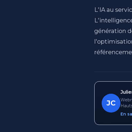
L'IA au serv
L'intelligenc
génération d
l'optimisatio
référencemen
Juli
Webma
JC
Hauts
En sa