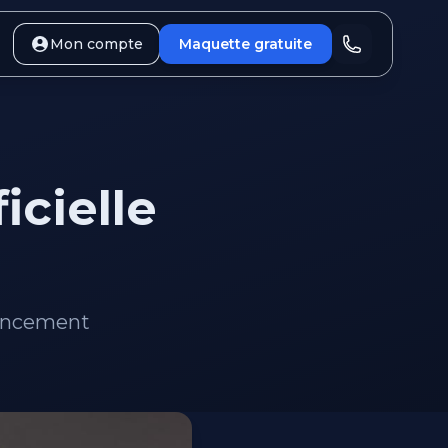
Mon compte
Maquette gratuite
icielle
érencement