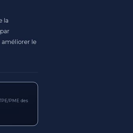
e la
 par
 améliorer le
s TPE/PME des