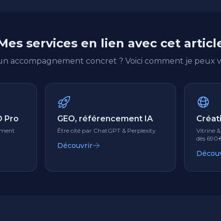
Mes services en lien avec cet articl
'un accompagnement concret ? Voici comment je peux vo
 Pro
GEO, référencement IA
Créati
lement
Être cité par ChatGPT & Perplexity
Vitrine 
dès 690
Découvrir
Découv