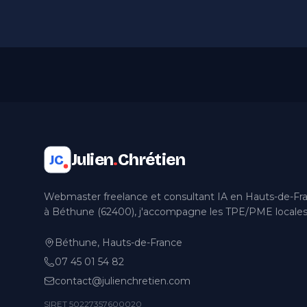
Julien
.
Chrétien
JC
Webmaster freelance et consultant IA en Hauts-de-Fr
à Béthune (62400), j'accompagne les TPE/PME locales
Béthune, Hauts-de-France
07 45 01 54 82
contact@julienchretien.com
SIRET 50227357600020