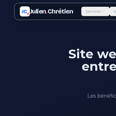
Julien
.
Chrétien
JC
Services
I
Site w
entre
Les bénéfic