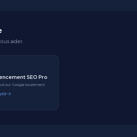
e
us aider.
encement SEO Pro
uvé sur Google localement
rir