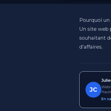
Pourquoi un 
Un site web 
souhaitant dé
d'affaires.
Juli
Webma
JC
Hauts
En sa