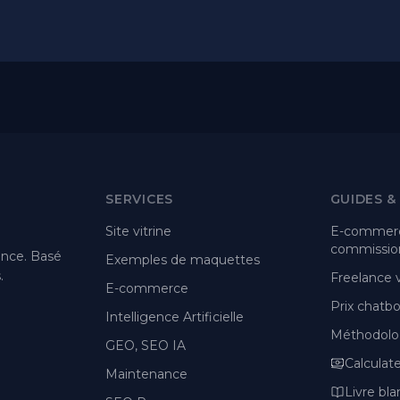
SERVICES
GUIDES &
Site vitrine
E-commerc
commission
ance. Basé
Exemples de maquettes
.
Freelance
E-commerce
Prix chatbot
Intelligence Artificielle
Méthodolo
GEO, SEO IA
Calculat
Maintenance
Livre bla