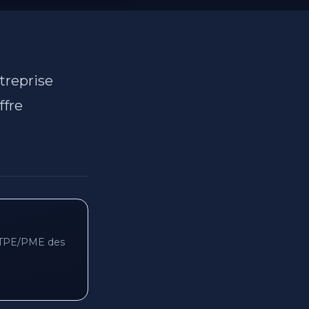
treprise
ffre
s TPE/PME des