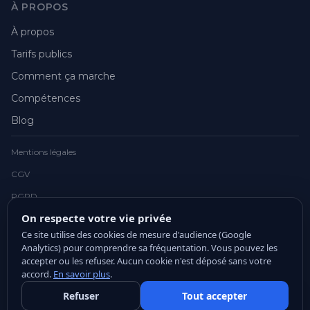
À PROPOS
À propos
Tarifs publics
Comment ça marche
Compétences
Blog
Mentions légales
CGV
RGPD
On respecte votre vie privée
Ce site utilise des cookies de mesure d'audience (Google
Analytics) pour comprendre sa fréquentation. Vous pouvez les
accepter ou les refuser. Aucun cookie n'est déposé sans votre
© 2026 Julien Chrétien. Tous droits réservés.
accord.
En savoir plus
.
Webmaster freelance, Béthune, Arras, Lille, Lens
Refuser
Tout accepter