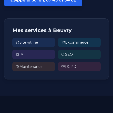
Appeler Julien, 07 45 01 54 82
Mes services à Beuvry
Site vitrine
E-commerce
IA
SEO
Maintenance
RGPD