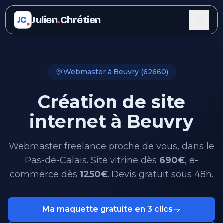
Julien
.
Chrétien
JC
Webmaster à Beuvry (62660)
Création de site
internet à Beuvry
Webmaster freelance proche de vous, dans le
Pas-de-Calais. Site vitrine dès
690€
, e-
commerce dès
1250€
. Devis gratuit sous 48h.
Ma maquette gratuite en 3 clics