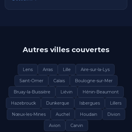
Autres villes couvertes
Lens
Arras
Lille
Aire-sur-la-Lys
Saint-Omer
Calais
Boulogne-sur-Mer
Bruay-la-Buissière
Liévin
Hénin-Beaumont
Hazebrouck
Dunkerque
Isbergues
Lillers
Nœux-les-Mines
Auchel
Houdain
Divion
Avion
Carvin