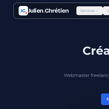
Julien
.
Chrétien
JC
Services
I
Créa
Webmaster freelance 
M