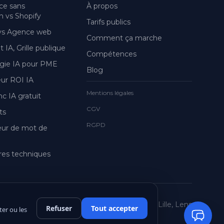
e sans
À propos
 vs Shopify
Tarifs publics
 vs Agence web
Comment ça marche
 IA, Grille publique
Compétences
gie IA pour PME
Blog
eur ROI IA
Mentions légales
nc IA gratuit
CGV
ts
RGPD
eur de mot de
es techniques
Webmaster freelance, Béthune, Arras, Lille, Lens
Refuser
Tout accepter
ter ou les