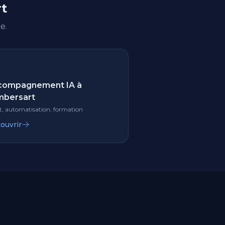
rt
e.
compagnement IA à
mbersart
t, automatisation, formation
ouvrir