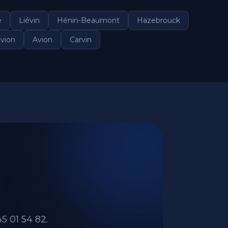
e
Liévin
Hénin-Beaumont
Hazebrouck
ivion
Avion
Carvin
5 01 54 82.