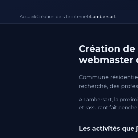
Accueil
›
Création de site internet
›
Lambersart
Création de 
webmaster qu
Commune résidentielle
recherché, des profes
À Lambersart, la proximit
et rassurant fait penche
Les activités que