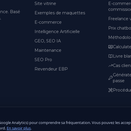
Site vitrine
E-commerc
commission
ance. Basé
Exemples de maquettes
.
Freelance
E-commerce
Prix chatbot
Intelligence Artificielle
Méthodolo
GEO, SEO IA
Calculat
Maintenance
Livre bla
SEO Pro
Cas clien
Revendeur EBP
Générat
passe
Procédur
(Google Analytics) pour comprendre sa fréquentation. Vous pouvez les accep
ord.
En savoir plus
.