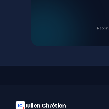
Répons
Julien
.
Chrétien
JC