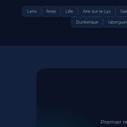
Lens
Arras
Lille
Aire-sur-la-Lys
Sai
Dunkerque
Isbergue
Premier re