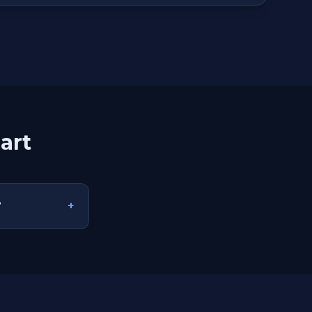
art
?
+