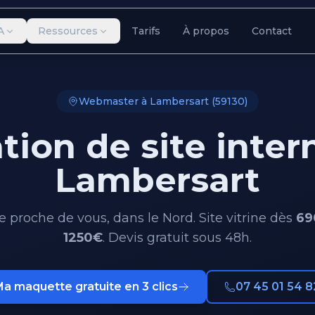
A
Ressources
Tarifs
À propos
Contact
Webmaster à Lambersart (59130)
tion de site inter
Lambersart
proche de vous, dans le Nord. Site vitrine dès
69
1250€
. Devis gratuit sous 48h.
a maquette gratuite en 3 clics
07 45 01 54 8