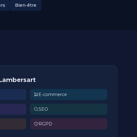
ers
Bien-être
 Lambersart
E-commerce
SEO
RGPD