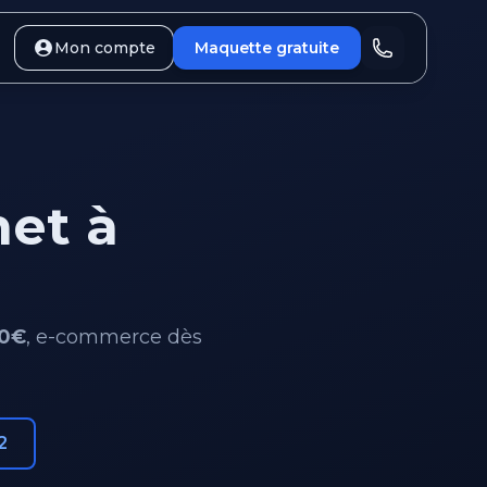
Mon compte
Maquette gratuite
net à
0€
, e-commerce dès
2