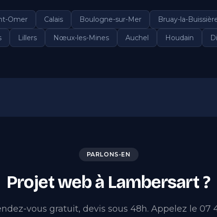
nt-Omer
Calais
Boulogne-sur-Mer
Bruay-la-Buissièr
s
Lillers
Nœux-les-Mines
Auchel
Houdain
D
PARLONS-EN
Projet web à Lambersart ?
ndez-vous gratuit, devis sous 48h. Appelez le 07 4