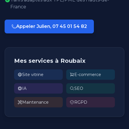
France
Appeler Julien, 07 45 01 54 82
Mes services à Roubaix
Site vitrine
E-commerce
IA
SEO
Maintenance
RGPD