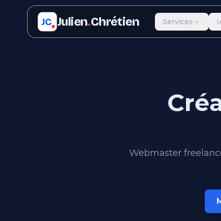
Julien
.
Chrétien
JC
Services
I
Créa
Webmaster freelance 
M