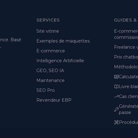
SERVICES
GUIDES &
Site vitrine
E-commerc
commission
ance. Basé
Exemples de maquettes
.
Freelance
E-commerce
Prix chatbot
Intelligence Artificielle
Méthodolo
GEO, SEO IA
Calculat
Maintenance
Livre bla
SEO Pro
Cas clien
Revendeur EBP
Générat
passe
Procédur