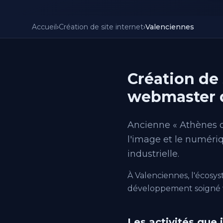
Accueil
›
Création de site internet
›
Valenciennes
Création de 
webmaster qu
Ancienne « Athènes du
l'image et le numériq
industrielle.
À Valenciennes, l'écosy
développement soigné vo
Les activités que