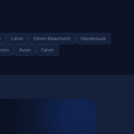
e
Liévin
Hénin-Beaumont
Hazebrouck
ivion
Avion
Carvin