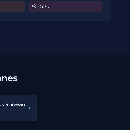
RGPD
nnes
s à niveau
+