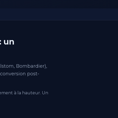
: un
Alstom, Bombardier),
econversion post-
uement à la hauteur. Un