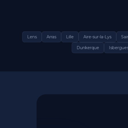
Lens
Arras
Lille
Aire-sur-la-Lys
Sai
Dunkerque
Isbergue