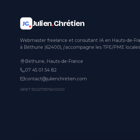
Julien
.
Chrétien
JC
Webmaster freelance et consultant IA en Hauts-de-Fr
à Béthune (62400), j'accompagne les TPE/PME locales
Béthune, Hauts-de-France
07 45 01 54 82
contact@julienchretien.com
SIRET 50227357600020