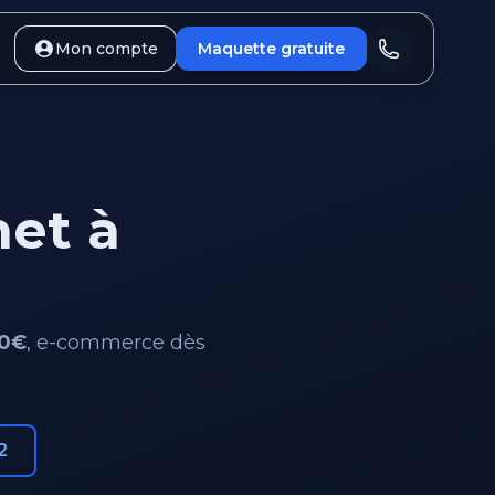
Mon compte
Maquette gratuite
net à
0€
, e-commerce dès
2