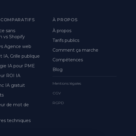
 COMPARATIFS
À PROPOS
e sans
À propos
 vs Shopify
Tarifs publics
 vs Agence web
Comment ça marche
 IA, Grille publique
Compétences
gie IA pour PME
Blog
eur ROI IA
Mentions légales
nc IA gratuit
CGV
ts
RGPD
eur de mot de
es techniques