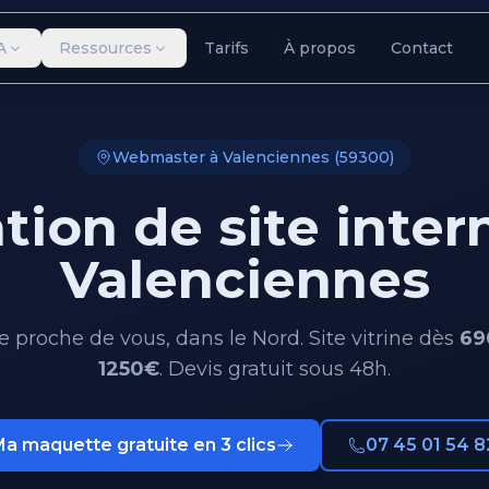
A
Ressources
Tarifs
À propos
Contact
Webmaster à Valenciennes (59300)
tion de site inter
Valenciennes
proche de vous, dans le Nord. Site vitrine dès
69
1250€
. Devis gratuit sous 48h.
a maquette gratuite en 3 clics
07 45 01 54 8