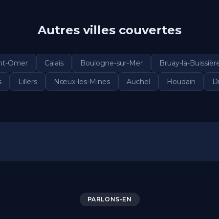
Autres villes couvertes
nt-Omer
Calais
Boulogne-sur-Mer
Bruay-la-Buissièr
s
Lillers
Nœux-les-Mines
Auchel
Houdain
D
PARLONS-EN