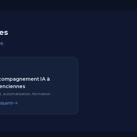
nes
e.
compagnement IA à
enciennes
t, automatisation, formation
ouvrir