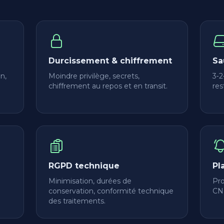
Durcissement & chiffrement
Sa
n,
Moindre privilège, secrets,
3‑2
chiffrement au repos et en transit.
res
RGPD technique
Pl
Minimisation, durées de
Pro
conservation, conformité technique
CNI
des traitements.