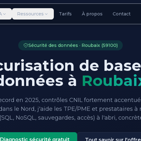
A
Ressources
Tarifs
À propos
Contact
Sécurité des données · Roubaix (59100)
curisation de base
données à
Roubai
record en 2025, contrôles CNIL fortement accentué
dans le Nord, j'aide les TPE/PME et prestataires à 
(SQL, NoSQL, sauvegardes, accès) à l'abri, concrè
Diagnostic sécurité gratuit
Tout savoir sur l'offre