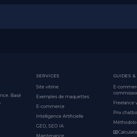
SERVICES
GUIDES &
Site vitrine
E-commerc
commission
ance. Basé
Exemples de maquettes
.
Freelance
E-commerce
Prix chatbot
Intelligence Artificielle
Méthodolo
GEO, SEO IA
Calculat
Maintenance