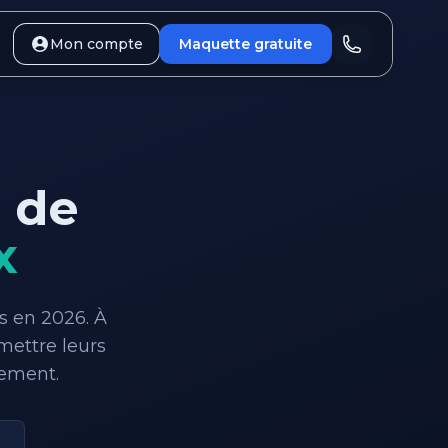
Mon compte
Maquette gratuite
 de
x
s en 2026. À
mettre leurs
tement.