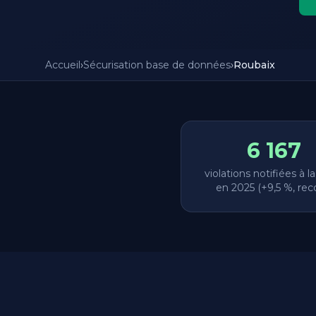
Accueil
›
Sécurisation base de données
›
Roubaix
6 167
violations notifiées à l
en 2025 (+9,5 %, rec