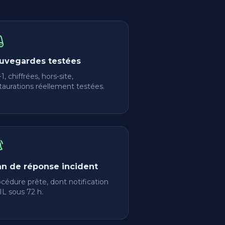
uvegardes testées
‑1, chiffrées, hors‑site,
taurations réellement testées.
an de réponse incident
cédure prête, dont notification
L sous 72 h.