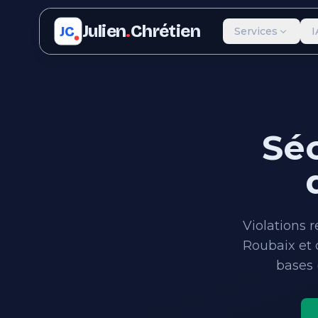
Julien
.
Chrétien
JC
Services
I
Sé
Violations 
Roubaix et 
bases 