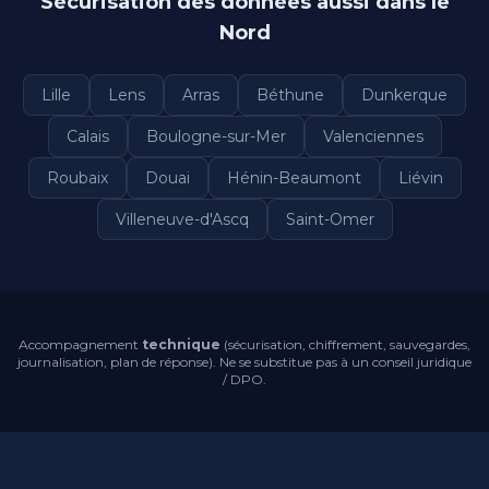
Sécurisation des données aussi dans le
Nord
Lille
Lens
Arras
Béthune
Dunkerque
Calais
Boulogne-sur-Mer
Valenciennes
Roubaix
Douai
Hénin-Beaumont
Liévin
Villeneuve-d'Ascq
Saint-Omer
Accompagnement
technique
(sécurisation, chiffrement, sauvegardes,
journalisation, plan de réponse). Ne se substitue pas à un conseil juridique
/ DPO.