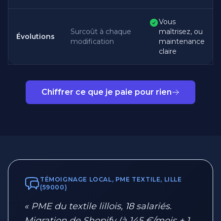
Vous
Surcoût à chaque
maîtrisez, ou
Évolutions
modification
maintenance
claire
Chiffrer ce que je paie pour rien
TÉMOIGNAGE LOCAL, PME TEXTILE, LILLE
(59000)
« PME du textile lillois, 18 salariés.
Migration de Shopify (à 145 €/mois + 1