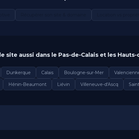
ptive
Récupérer son site & domaine
Location vs proprié
e site aussi dans le Pas-de-Calais et les Hauts
Dunkerque
Calais
Boulogne-sur-Mer
Valencienn
Hénin-Beaumont
Liévin
Villeneuve-d'Ascq
Sain