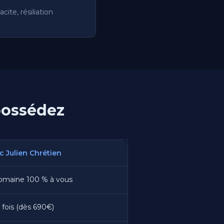
cite, résiliation
possédez
c Julien Chrétien
omaine 100 % à vous
fois (dès 690€)