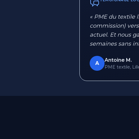
« PME du textile l
commission) vers
actuel. Et nous g
semaines sans int
Antoine M.
A
PME textile, Lil