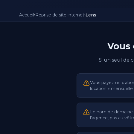
Accueil
›
Reprise de site internet
›
Lens
Vous 
Si un seul de 
Vous payez un « abo
location » mensuelle
Le nom de domaine 
l'agence, pas au vôtr