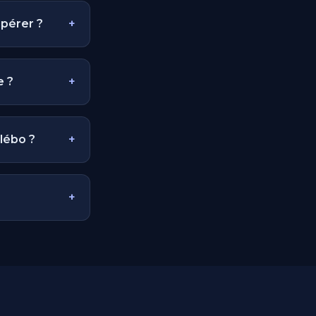
upérer ?
+
e ?
+
lébo ?
+
+