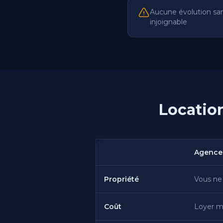
Aucune évolution san
injoignable
Locatio
Agence 
Propriété
Vous ne
Coût
Loyer m