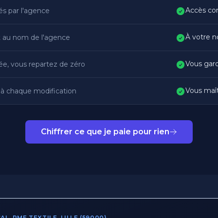
Accès com
lés par l'agence
À votre n
 au nom de l'agence
Vous gard
lée, vous repartez de zéro
Vous maît
 à chaque modification
Chiffrer ce que je paie pour rien
, PME TEXTILE, LILLE (59000)