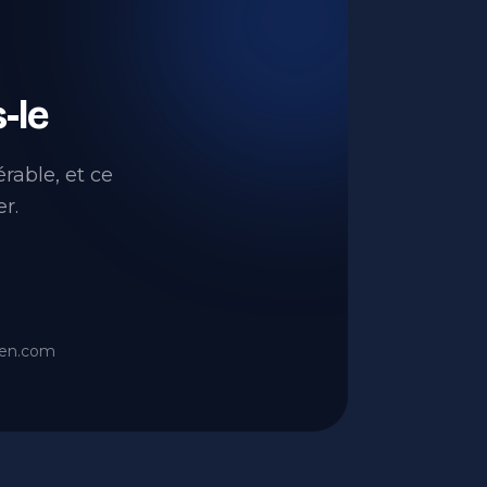
-le
érable, et ce
r.
ien.com