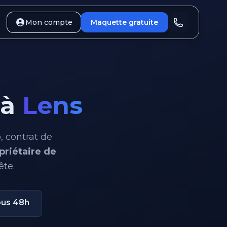
Mon compte
Maquette gratuite
 à
Lens
 contrat de
priétaire de
ête.
ous 48h