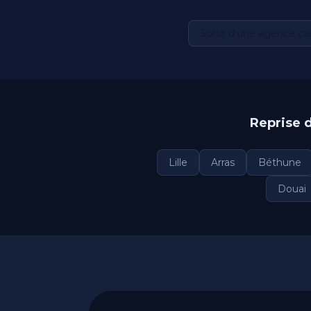
Sortir d'une agence ca
Reprise d
Lille
Arras
Béthune
Douai