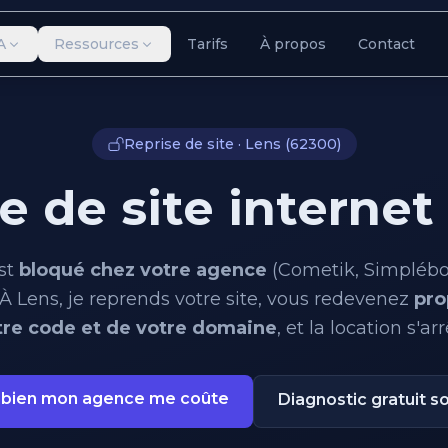
A
Ressources
Tarifs
À propos
Contact
Reprise de site · Lens (62300)
e de site internet
est
bloqué chez votre agence
(Cometik, Simplébo,
 À Lens, je reprends votre site, vous redevenez
pro
tre code et de votre domaine
, et la location s'arr
bien mon agence me coûte
Diagnostic gratuit s