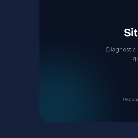
Si
Diagnostic g
q
Répons