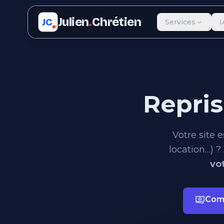
Julien
.
Chrétien
JC
Services
I
Repris
Votre site 
location…) ?
vo
Com