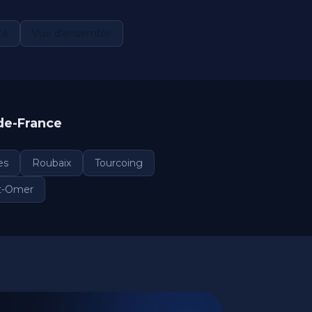
té
Vue d'ensemble
-de-France
es
Roubaix
Tourcoing
t-Omer